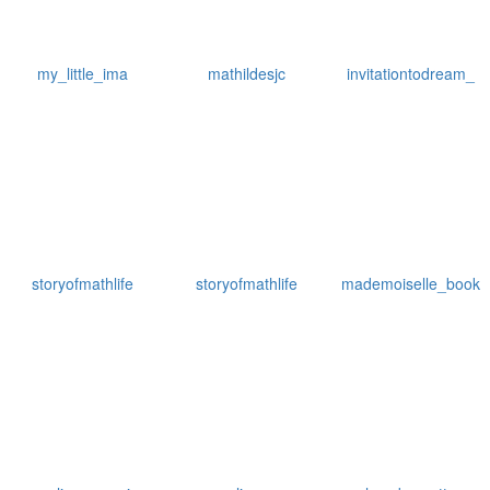
my_little_ima
mathildesjc
invitationtodream_
storyofmathlife
storyofmathlife
mademoiselle_book