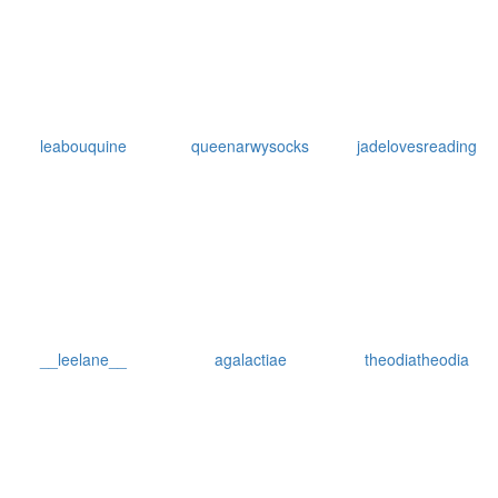
leabouquine
queenarwysocks
jadelovesreading
__leelane__
agalactiae
theodiatheodia