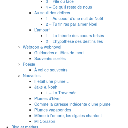
3 – Pile ou face
4 – Ce qu’il reste de nous
Au seuil des délices
1 – Au coeur d’une nuit de Noël
2 – Tu finiras par aimer Noël
L’amour²
1 – La théorie des coeurs brisés
2 – L’hypothèse des destins liés
Webtoon & webnovel
Guirlandes et têtes de mort
Souvenirs scellés
Poésie
À vol de souvenirs
Nouvelles
Il était une plume…
Jake & Noah
1 – La Traversée
Plumes d’hiver
Comme la caresse indécente d’une plume
Plumes vagabondes
Même à l’ombre, les cigales chantent
Mi Corazón
Blog et médias