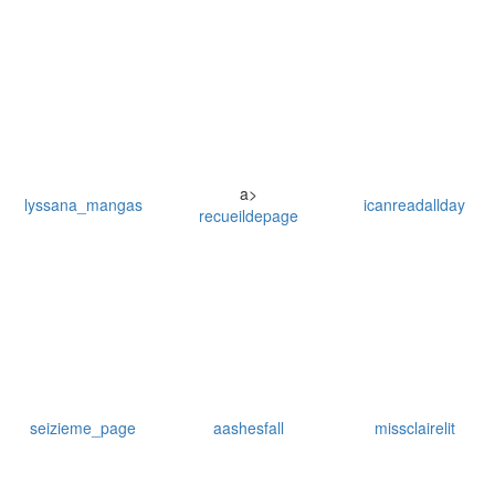
a>
lyssana_mangas
icanreadallday
recueildepage
seizieme_page
aashesfall
missclairelit