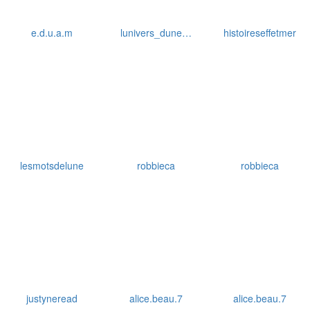
e.d.u.a.m
lunivers_dune…
histoireseffetmer
lesmotsdelune
robbieca
robbieca
justyneread
alice.beau.7
alice.beau.7