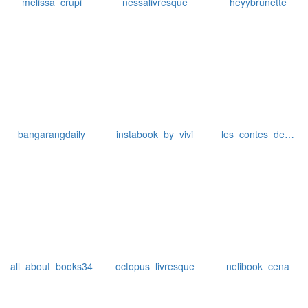
melissa_crupi
nessalivresque
heyybrunette
bangarangdaily
instabook_by_vivi
les_contes_de…
all_about_books34
octopus_livresque
nelibook_cena