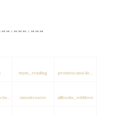
 ↣ ↣
●
↢ ↢ ↢
●
↣ ↣ ↣
k
mym_reading
promets.moi.de…
ectu…
xmontresore
allbooks_withlove