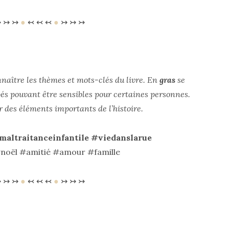
 ↣ ↣
●
↢ ↢ ↢
●
↣ ↣ ↣
nnaître les thèmes et mots-clés du livre. En
gras
se
pés pouvant être sensibles pour certaines personnes.
r des éléments importants de l’histoire.
maltraitanceinfantile #viedanslarue
noël #amitié #amour #famille
 ↣ ↣
●
↢ ↢ ↢
●
↣ ↣ ↣