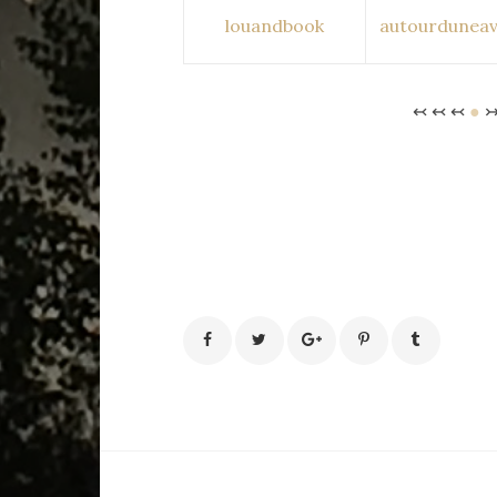
louandbook
autourdunea
↢ ↢ ↢
●
↣