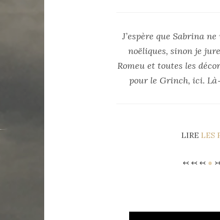
J’espère que Sabrina ne 
noëliques, sinon je jur
Romeu et toutes les décor
pour le Grinch, ici. Là‐
LIRE
LES 
↢ ↢ ↢
●
↣