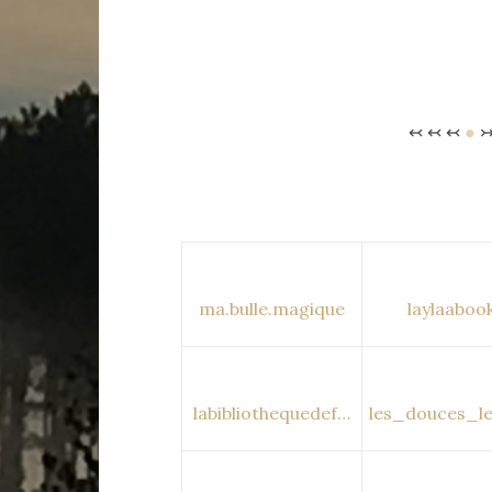
↢ ↢ ↢
●
↣
ma.bulle.magique
laylaaboo
labibliothequedef…
les_douces_l