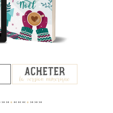
 ↣ ↣
●
↢ ↢ ↢
●
↣ ↣ ↣