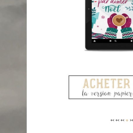
↢ ↢ ↢
●
↣