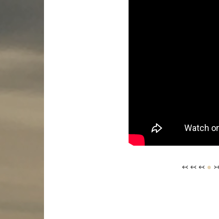
↢ ↢ ↢
●
↣