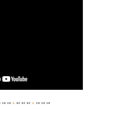
 ↣ ↣
●
↢ ↢ ↢
●
↣ ↣ ↣