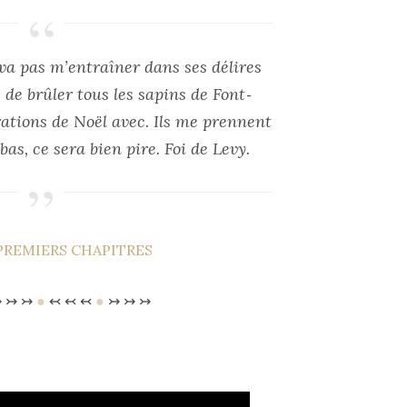
va pas m’entraîner dans ses délires
e de brûler tous les sapins de Font‐
ations de Noël avec. Ils me prennent
bas, ce sera bien pire. Foi de Levy.
PREMIERS CHAPITRES
 ↣ ↣
●
↢ ↢ ↢
●
↣ ↣ ↣