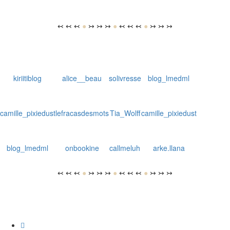
↢ ↢ ↢
●
↣ ↣ ↣
●
↢ ↢ ↢
●
↣ ↣ ↣
kiriitiblog
alice__beau
solivresse
blog_lmedml
camille_pixiedust
lefracasdesmots
Tia_Wolff
camille_pixiedust
blog_lmedml
onbookine
callmeluh
arke.llana
↢ ↢ ↢
●
↣ ↣ ↣
●
↢ ↢ ↢
●
↣ ↣ ↣