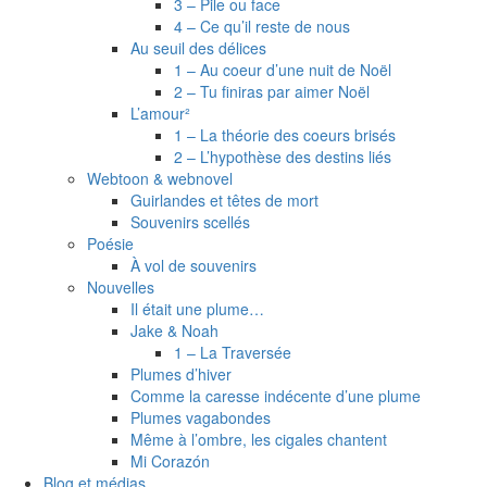
3 – Pile ou face
4 – Ce qu’il reste de nous
Au seuil des délices
1 – Au coeur d’une nuit de Noël
2 – Tu finiras par aimer Noël
L’amour²
1 – La théorie des coeurs brisés
2 – L’hypothèse des destins liés
Webtoon & webnovel
Guirlandes et têtes de mort
Souvenirs scellés
Poésie
À vol de souvenirs
Nouvelles
Il était une plume…
Jake & Noah
1 – La Traversée
Plumes d’hiver
Comme la caresse indécente d’une plume
Plumes vagabondes
Même à l’ombre, les cigales chantent
Mi Corazón
Blog et médias