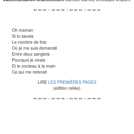
↢ ↢ ↢
●
↣ ↣ ↣
●
↢ ↢ ↢
●
↣ ↣ ↣
Oh maman
Si tu savais
Le nombre de fois
Où je me suis demandé
Entre deux sanglots
Pourquoi je vivais
Et le couteau à la main
Ce qui me retenait
LIRE
LES PREMIÈRES PAGES
(édition reliée)
↢ ↢ ↢
●
↣ ↣ ↣
●
↢ ↢ ↢
●
↣ ↣ ↣