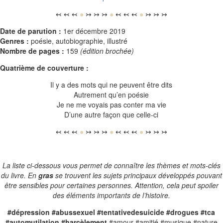
↢ ↢ ↢
●
↣ ↣ ↣
●
↢ ↢ ↢
●
↣ ↣ ↣
Date de parution :
1er décembre 2019
Genres :
poésie, autobiographie, illustré
Nombre de pages :
159
(édition brochée)
Quatrième de couverture :
Il y a des mots qui ne peuvent être dits
Autrement qu’en poésie
Je ne me voyais pas conter ma vie
D’une autre façon que celle-ci
↢ ↢ ↢
●
↣ ↣ ↣
●
↢ ↢ ↢
●
↣ ↣ ↣
La liste ci-dessous vous permet de connaître les thèmes et mots-clés
du livre. En
gras
se trouvent les sujets principaux développés pouvant
être sensibles pour certaines personnes. Attention, cela peut spoiler
des éléments importants de l’histoire.
#dépression #abussexuel #tentativedesuicide #drogues #tca
#automutilation #harcèlement
#amour #amitié #musique #nature