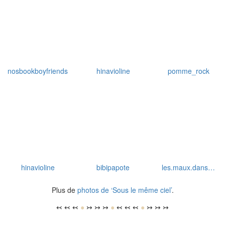
nosbookboyfriends
hinavioline
pomme_rock
hinavioline
bibipapote
les.maux.dans…
Plus de
photos de ‘Sous le même ciel’
.
↢ ↢ ↢
●
↣ ↣ ↣
●
↢ ↢ ↢
●
↣ ↣ ↣