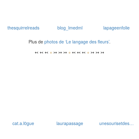
thesquirrelreads
blog_lmedml
lapageenfolie
Plus de
photos de ‘Le langage des fleurs’
.
↢ ↢ ↢
●
↣ ↣ ↣
●
↢ ↢ ↢
●
↣ ↣ ↣
cat.a.l0gue
laurapassage
unesourisetdes…