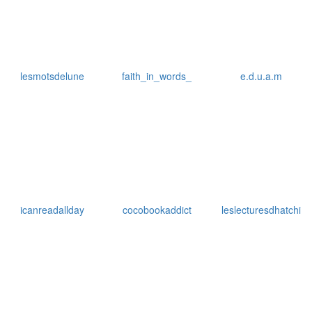
lesmotsdelune
faith_in_words_
e.d.u.a.m
icanreadallday
cocobookaddict
leslecturesdhatchi