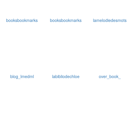
booksbookmarks
booksbookmarks
lamelodiedesmots
blog_lmedml
labibliodechloe
over_book_