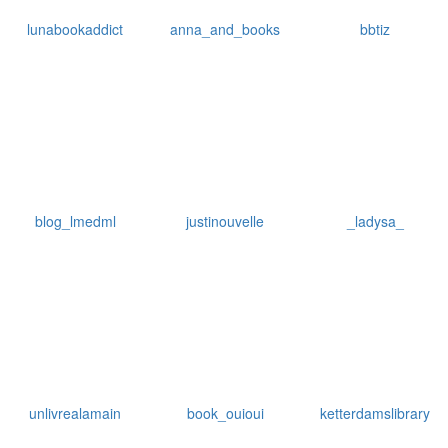
lunabookaddict
anna_and_books
bbtiz
blog_lmedml
justinouvelle
_ladysa_
unlivrealamain
book_ouioui
ketterdamslibrary