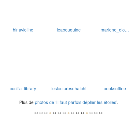
hinavioline
leabouquine
marlene_elo…
cecilia_library
leslecturesdhatchi
booksoftine
Plus de
photos de ‘Il faut parfois déplier les étoiles’
.
↢ ↢ ↢
●
↣ ↣ ↣
●
↢ ↢ ↢
●
↣ ↣ ↣