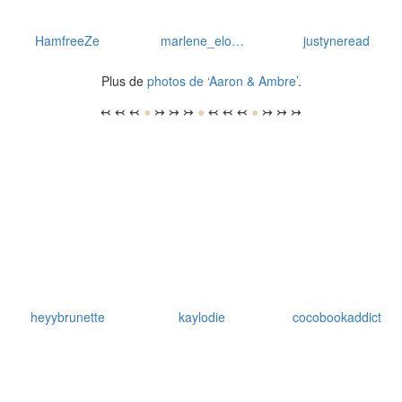
HamfreeZe
marlene_elo…
justyneread
Plus de
photos de ‘Aaron & Ambre’
.
↢ ↢ ↢
●
↣ ↣ ↣
●
↢ ↢ ↢
●
↣ ↣ ↣
heyybrunette
kaylodie
cocobookaddict