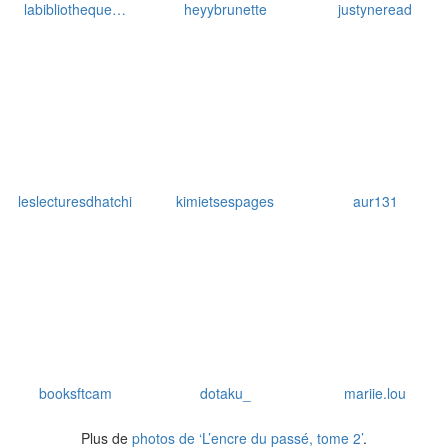
leslecturesdhatchi
kimietsespages
aur131
booksftcam
dotaku_
mariie.lou
Plus de
photos de ‘L’encre du passé, tome 2’
.
↢ ↢ ↢
●
↣ ↣ ↣
●
↢ ↢ ↢
●
↣ ↣ ↣