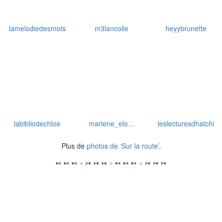
lamelodiedesmots
m3lancolie
heyybrunette
labibliodechloe
marlene_elo…
leslecturesdhatchi
Plus de
photos de ‘Sur la route’
.
↢ ↢ ↢
●
↣ ↣ ↣
●
↢ ↢ ↢
●
↣ ↣ ↣