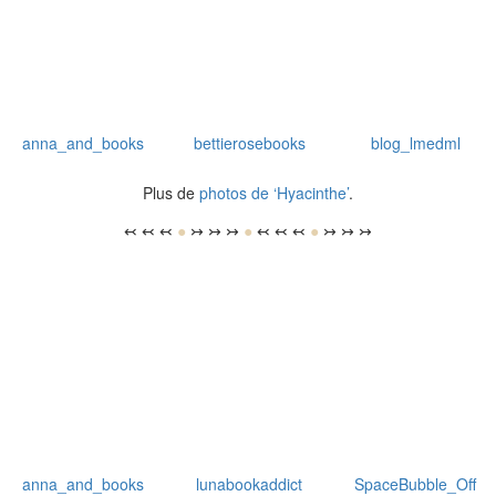
anna_and_books
bettierosebooks
blog_lmedml
Plus de
photos de ‘Hyacinthe’
.
↢ ↢ ↢
●
↣ ↣ ↣
●
↢ ↢ ↢
●
↣ ↣ ↣
anna_and_books
lunabookaddict
SpaceBubble_Off