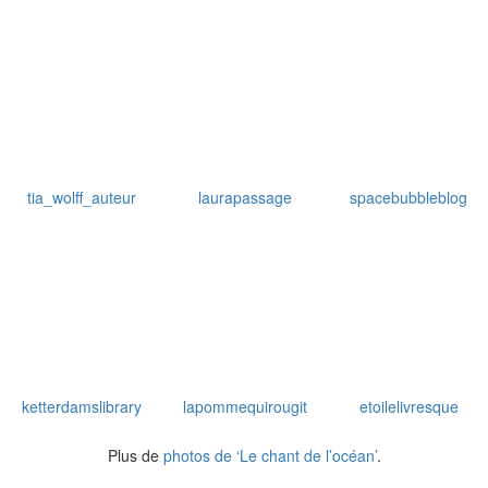
tia_wolff_auteur
laurapassage
spacebubbleblog
ketterdamslibrary
lapommequirougit
etoilelivresque
Plus de
photos de ‘Le chant de l’océan’
.