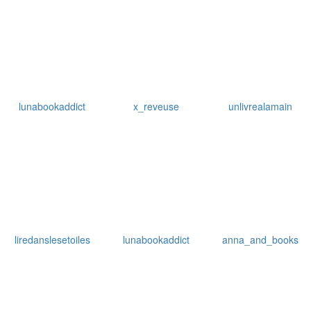
lunabookaddict
x_reveuse
unlivrealamain
liredanslesetoiles
lunabookaddict
anna_and_books