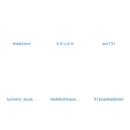
leaspreux
e.d.u.a.m
aur131
lunivers_dune…
labibliotheque…
51shadesdarker