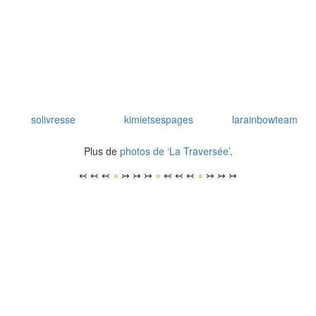
solivresse
kimietsespages
larainbowteam
Plus de
photos de ‘La Traversée’
.
↢ ↢ ↢
●
↣ ↣ ↣
●
↢ ↢ ↢
●
↣ ↣ ↣