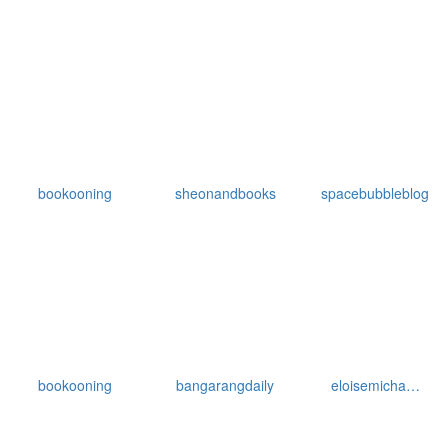
bookooning
sheonandbooks
spacebubbleblog
bookooning
bangarangdaily
eloisemicha…