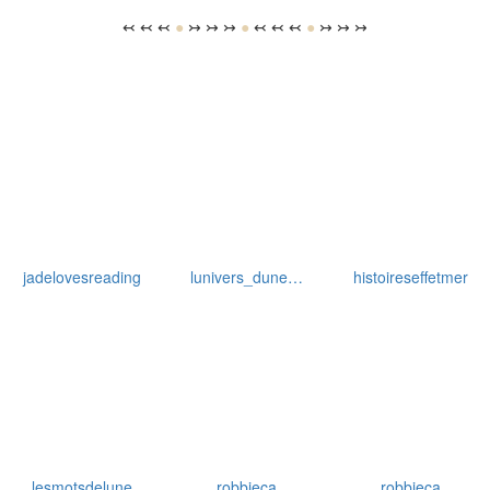
jadelovesreading
lunivers_dune…
histoireseffetmer
lesmotsdelune
robbieca
robbieca