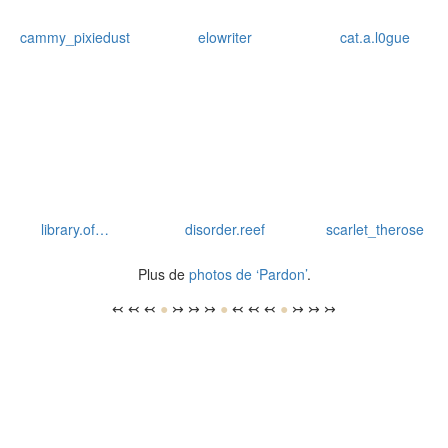
cammy_pixiedust
elowriter
cat.a.l0gue
library.of…
disorder.reef
scarlet_therose
Plus de
photos de ‘Pardon’
.
↢ ↢ ↢
●
↣ ↣ ↣
●
↢ ↢ ↢
●
↣ ↣ ↣