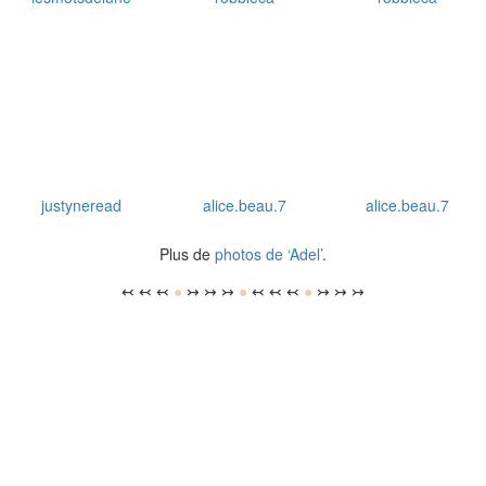
justyneread
alice.beau.7
alice.beau.7
Plus de
photos de ‘Adel’
.
↢ ↢ ↢
●
↣ ↣ ↣
●
↢ ↢ ↢
●
↣ ↣ ↣
windy.sawin
prejuges.litteraires
hinavioline