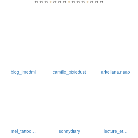
↢ ↢ ↢
●
↣ ↣ ↣
●
↢ ↢ ↢
●
↣ ↣ ↣
blog_lmedml
camille_pixiedust
arkellana.naao
mel_tattoo…
sonnydiary
lecture_et…