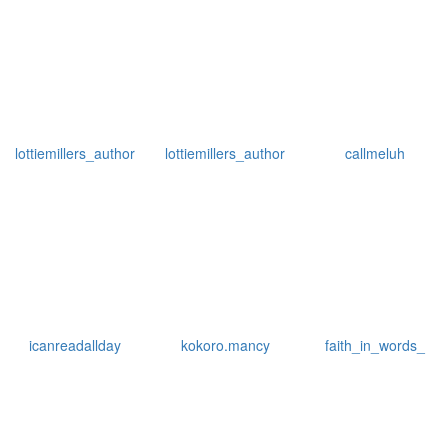
lottiemillers_author
lottiemillers_author
callmeluh
icanreadallday
kokoro.mancy
faith_in_words_