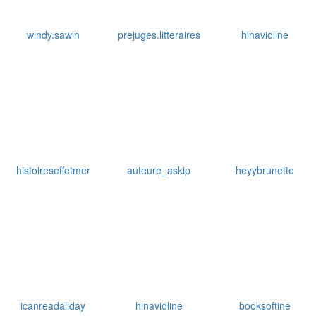
histoireseffetmer
auteure_askip
heyybrunette
icanreadallday
hinavioline
booksoftine
Plus de
photos de ‘Et si on pliait les étoiles ?’
.
↢ ↢ ↢
●
↣ ↣ ↣
●
↢ ↢ ↢
●
↣ ↣ ↣