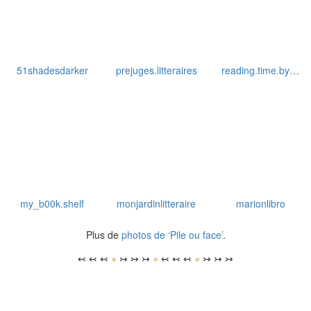
51shadesdarker
prejuges.litteraires
reading.time.by…
my_b00k.shelf
monjardinlitteraire
marionlibro
Plus de
photos de ‘Pile ou face’
.
↢ ↢ ↢
●
↣ ↣ ↣
●
↢ ↢ ↢
●
↣ ↣ ↣