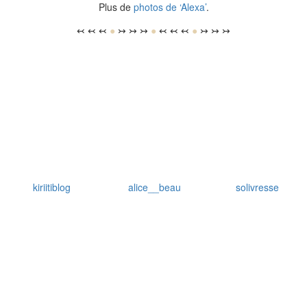
Plus de
photos de ‘Alexa’
.
↢ ↢ ↢
●
↣ ↣ ↣
●
↢ ↢ ↢
●
↣ ↣ ↣
kiriitiblog
alice__beau
solivresse