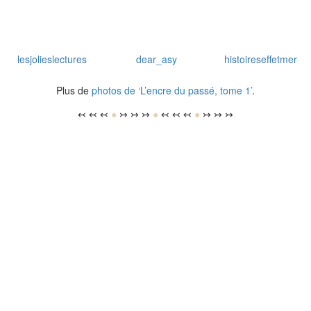
lesjolieslectures
dear_asy
histoireseffetmer
Plus de
photos de ‘L’encre du passé, tome 1’
.
↢ ↢ ↢
●
↣ ↣ ↣
●
↢ ↢ ↢
●
↣ ↣ ↣
labibliotheque…
heyybrunette
justyneread