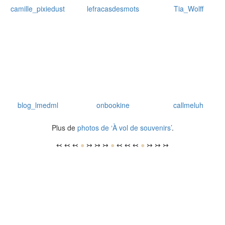
camille_pixiedust
lefracasdesmots
Tia_Wolff
blog_lmedml
onbookine
callmeluh
Plus de
photos de ‘À vol de souvenirs’
.
↢ ↢ ↢
●
↣ ↣ ↣
●
↢ ↢ ↢
●
↣ ↣ ↣