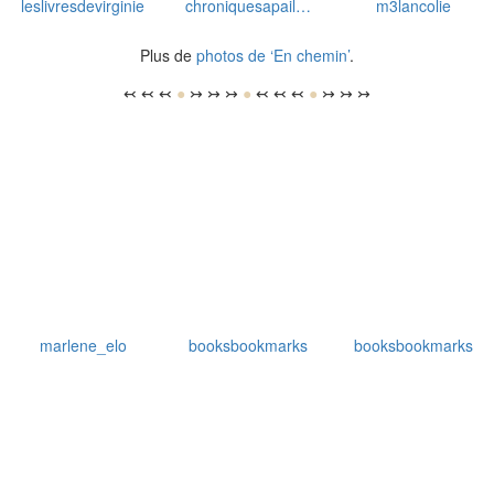
leslivresdevirginie
chroniquesapail…
m3lancolie
Plus de
photos de ‘En chemin’
.
↢ ↢ ↢
●
↣ ↣ ↣
●
↢ ↢ ↢
●
↣ ↣ ↣
marlene_elo
booksbookmarks
booksbookmarks