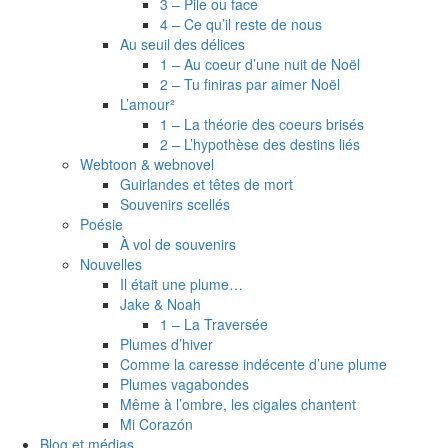
3 – Pile ou face
4 – Ce qu’il reste de nous
Au seuil des délices
1 – Au coeur d’une nuit de Noël
2 – Tu finiras par aimer Noël
L’amour²
1 – La théorie des coeurs brisés
2 – L’hypothèse des destins liés
Webtoon & webnovel
Guirlandes et têtes de mort
Souvenirs scellés
Poésie
À vol de souvenirs
Nouvelles
Il était une plume…
Jake & Noah
1 – La Traversée
Plumes d’hiver
Comme la caresse indécente d’une plume
Plumes vagabondes
Même à l’ombre, les cigales chantent
Mi Corazón
Blog et médias