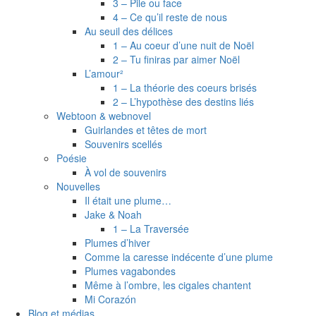
3 – Pile ou face
4 – Ce qu’il reste de nous
Au seuil des délices
1 – Au coeur d’une nuit de Noël
2 – Tu finiras par aimer Noël
L’amour²
1 – La théorie des coeurs brisés
2 – L’hypothèse des destins liés
Webtoon & webnovel
Guirlandes et têtes de mort
Souvenirs scellés
Poésie
À vol de souvenirs
Nouvelles
Il était une plume…
Jake & Noah
1 – La Traversée
Plumes d’hiver
Comme la caresse indécente d’une plume
Plumes vagabondes
Même à l’ombre, les cigales chantent
Mi Corazón
Blog et médias