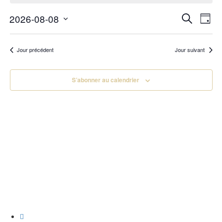
08/08/2026
Navi
Recherc
2026-08-08
Recherche
Jour
de
Sélectionnez
et
vues
une
navigati
Évè
date.
Jour précédent
Jour suivant
de
vues
S’abonner au calendrier
Évèneme