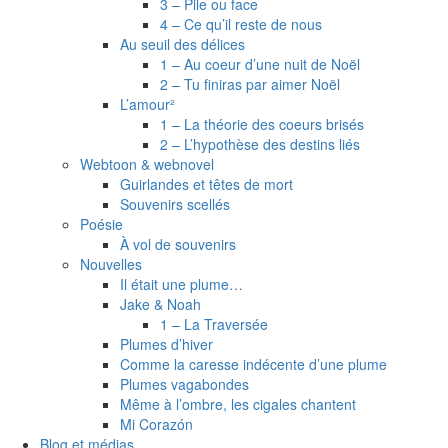
3 – Pile ou face
4 – Ce qu’il reste de nous
Au seuil des délices
1 – Au coeur d’une nuit de Noël
2 – Tu finiras par aimer Noël
L’amour²
1 – La théorie des coeurs brisés
2 – L’hypothèse des destins liés
Webtoon & webnovel
Guirlandes et têtes de mort
Souvenirs scellés
Poésie
À vol de souvenirs
Nouvelles
Il était une plume…
Jake & Noah
1 – La Traversée
Plumes d’hiver
Comme la caresse indécente d’une plume
Plumes vagabondes
Même à l’ombre, les cigales chantent
Mi Corazón
Blog et médias