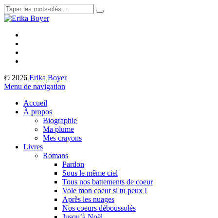
© 2026
Erika Boyer
Menu de navigation
Accueil
À propos
Biographie
Ma plume
Mes crayons
Livres
Romans
Pardon
Sous le même ciel
Tous nos battements de coeur
Vole mon coeur si tu peux !
Après les nuages
Nos coeurs déboussolés
Jusqu’à Noël