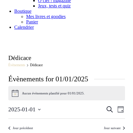
Ô ciel ! magazine
Jeux, tests et quiz
Boutique
Mes livres et goodies
Panier
Calendrier
Dédicace
Évènements
Dédicace
Évènements for 01/01/2025
Aucun évènements planifié pour 01/01/2025.
Notice
Recherch
Navig
Recherche
2025-01-01
Jour
de
et
Sélectionnez
vues
une
navigatio
date.
Évèn
Jour précédent
Jour suivant
de