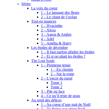
Séries
La voix du coeur
1 – Le langage des fleurs
2 – Le chant de l’océan
Tout en nuances
1 – Hyacinthe
2 – Alexa
3 – Aaron & Ambre
4 – Adel
5 – Amélia & Harry
Les étoiles de décembre
1 – Il faut parfois déplier les étoiles
2 – Et si on pliait les étoiles ?
The Lost Souls
1 – Promesse tenue
1 – En chemin
2 – Sur la route
2 – L’encre du passé
Tome 1
Tome 2
3 – Pile ou face
4 – Ce qu’il reste de nous
Au seuil des délices
1 – Au coeur d’une nuit de Noël
2 – Tu finiras par aimer Noël