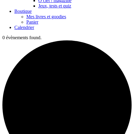
Ô ciel ! magazine
Jeux, tests et quiz
Boutique
Mes livres et goodies
Panier
Calendrier
0 évènements found.