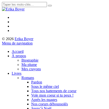
© 2026
Erika Boyer
Menu de navigation
Accueil
À propos
Biographie
Ma plume
Mes crayons
Livres
Romans
Pardon
Sous le même ciel
Tous nos battements de coeur
Vole mon coeur si tu peux !
Après les nuages
Nos coeurs déboussolés
Jusqu’à Noël