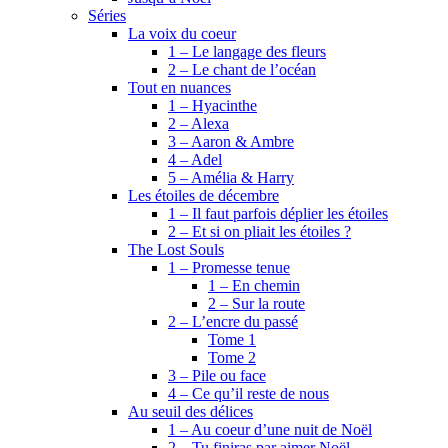
Séries
La voix du coeur
1 – Le langage des fleurs
2 – Le chant de l’océan
Tout en nuances
1 – Hyacinthe
2 – Alexa
3 – Aaron & Ambre
4 – Adel
5 – Amélia & Harry
Les étoiles de décembre
1 – Il faut parfois déplier les étoiles
2 – Et si on pliait les étoiles ?
The Lost Souls
1 – Promesse tenue
1 – En chemin
2 – Sur la route
2 – L’encre du passé
Tome 1
Tome 2
3 – Pile ou face
4 – Ce qu’il reste de nous
Au seuil des délices
1 – Au coeur d’une nuit de Noël
2 – Tu finiras par aimer Noël