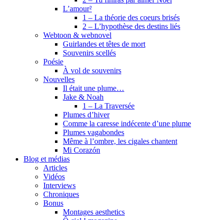
L’amour²
1 – La théorie des coeurs brisés
2 – L’hypothèse des destins liés
Webtoon & webnovel
Guirlandes et têtes de mort
Souvenirs scellés
Poésie
À vol de souvenirs
Nouvelles
Il était une plume…
Jake & Noah
1 – La Traversée
Plumes d’hiver
Comme la caresse indécente d’une plume
Plumes vagabondes
Même à l’ombre, les cigales chantent
Mi Corazón
Blog et médias
Articles
Vidéos
Interviews
Chroniques
Bonus
Montages aesthetics