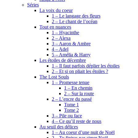
Séries
La voix du coeur
1 – Le langage des fleurs
2 – Le chant de l’océan
Tout en nuances
1 – Hyacinthe
2 – Alexa
3 – Aaron & Ambre
4 – Adel
5 – Amélia & Harry
Les étoiles de décembre
1 – Il faut parfois déplier les étoiles
2 – Et si on pliait les étoiles ?
The Lost Souls
1 – Promesse tenue
1 – En chemin
2 – Sur la route
2 – L’encre du passé
Tome 1
Tome 2
3 – Pile ou face
4 – Ce qu’il reste de nous
Au seuil des délices
1 – Au coeur d’une nuit de Noël
2 – Tu finiras par aimer Noël