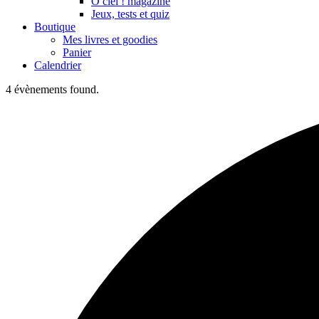
Ô ciel ! magazine
Jeux, tests et quiz
Boutique
Mes livres et goodies
Panier
Calendrier
4 évènements found.