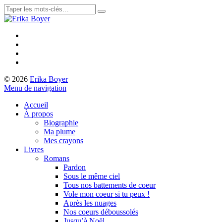
© 2026
Erika Boyer
Menu de navigation
Accueil
À propos
Biographie
Ma plume
Mes crayons
Livres
Romans
Pardon
Sous le même ciel
Tous nos battements de coeur
Vole mon coeur si tu peux !
Après les nuages
Nos coeurs déboussolés
Jusqu’à Noël