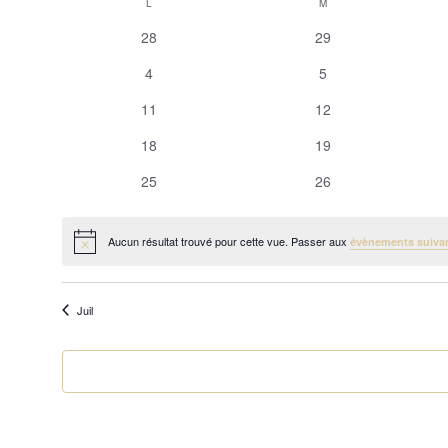
Calendrier
L
LUNDI
M
MARDI
une
date.
de
0
0
28
29
évènements
évènements
Évènements
0
0
4
5
évènements
évènements
0
0
11
12
évènements
évènements
0
0
18
19
évènements
évènements
0
0
25
26
évènements
évènements
Aucun résultat trouvé pour cette vue. Passer aux
évènements suiva
Notice
Juil