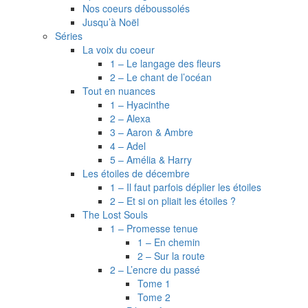
Nos coeurs déboussolés
Jusqu’à Noël
Séries
La voix du coeur
1 – Le langage des fleurs
2 – Le chant de l’océan
Tout en nuances
1 – Hyacinthe
2 – Alexa
3 – Aaron & Ambre
4 – Adel
5 – Amélia & Harry
Les étoiles de décembre
1 – Il faut parfois déplier les étoiles
2 – Et si on pliait les étoiles ?
The Lost Souls
1 – Promesse tenue
1 – En chemin
2 – Sur la route
2 – L’encre du passé
Tome 1
Tome 2