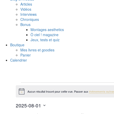
Articles
Vidéos
Interviews
Chroniques
Bonus
Montages aesthetics
Ô ciel ! magazine
Jeux, tests et quiz
Boutique
Mes livres et goodies
Panier
Calendrier
Évènements
Aucun résultat trouvé pour cette vue. Passer aux
évènements suiva
Notice
2025-08-01
Sélectionnez