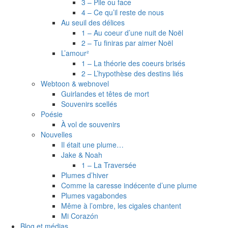
3 – Pile ou face
4 – Ce qu’il reste de nous
Au seuil des délices
1 – Au coeur d’une nuit de Noël
2 – Tu finiras par aimer Noël
L’amour²
1 – La théorie des coeurs brisés
2 – L’hypothèse des destins liés
Webtoon & webnovel
Guirlandes et têtes de mort
Souvenirs scellés
Poésie
À vol de souvenirs
Nouvelles
Il était une plume…
Jake & Noah
1 – La Traversée
Plumes d’hiver
Comme la caresse indécente d’une plume
Plumes vagabondes
Même à l’ombre, les cigales chantent
Mi Corazón
Blog et médias