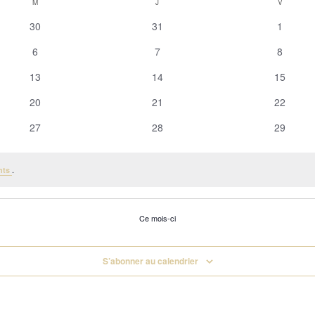
M
MERCREDI
J
JEUDI
V
VENDRED
0
0
0
30
31
1
évènements
évènements
évèneme
0
0
0
6
7
8
évènements
évènements
évèneme
0
0
0
13
14
15
évènements
évènements
évèneme
0
0
0
20
21
22
évènements
évènements
évèneme
0
0
0
27
28
29
évènements
évènements
évèneme
.
nts
Ce mois-ci
S’abonner au calendrier