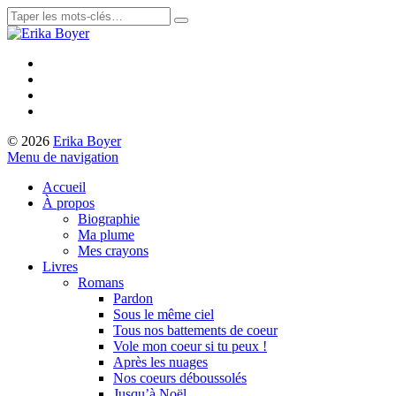
© 2026
Erika Boyer
Menu de navigation
Accueil
À propos
Biographie
Ma plume
Mes crayons
Livres
Romans
Pardon
Sous le même ciel
Tous nos battements de coeur
Vole mon coeur si tu peux !
Après les nuages
Nos coeurs déboussolés
Jusqu’à Noël