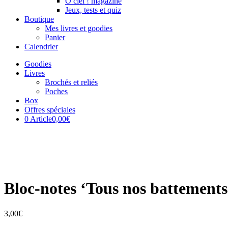
Ô ciel ! magazine
Jeux, tests et quiz
Boutique
Mes livres et goodies
Panier
Calendrier
Goodies
Livres
Brochés et reliés
Poches
Box
Offres spéciales
0 Article
0,00€
Bloc-notes ‘Tous nos battements
3,00
€