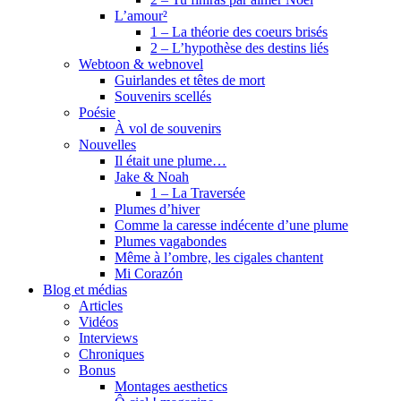
L’amour²
1 – La théorie des coeurs brisés
2 – L’hypothèse des destins liés
Webtoon & webnovel
Guirlandes et têtes de mort
Souvenirs scellés
Poésie
À vol de souvenirs
Nouvelles
Il était une plume…
Jake & Noah
1 – La Traversée
Plumes d’hiver
Comme la caresse indécente d’une plume
Plumes vagabondes
Même à l’ombre, les cigales chantent
Mi Corazón
Blog et médias
Articles
Vidéos
Interviews
Chroniques
Bonus
Montages aesthetics