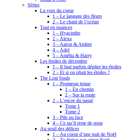
Séries
La voix du coeur
1 – Le langage des fleurs
2 – Le chant de l’océan
Tout en nuances
1 – Hyacinthe
2 – Alexa
3 – Aaron & Ambre
4 – Adel
5 – Amélia & Harry
Les étoiles de décembre
1 – Il faut parfois déplier les étoiles
2 – Et si on pliait les étoiles ?
The Lost Souls
1 – Promesse tenue
1 – En chemin
2 – Sur la route
2 – L’encre du passé
Tome 1
Tome 2
3 – Pile ou face
4 – Ce qu’il reste de nous
Au seuil des délices
1 – Au coeur d’une nuit de Noël
2 – Tu finiras par aimer Noël