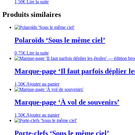
1,50
€
Lire la suite
Produits similaires
Polaroïds ‘Sous le même ciel’
0,75
€
Lire la suite
Marque-page ‘Il faut parfois déplier le
1,50
€
Ajouter au panier
Marque-page ‘À vol de souvenirs’
1,50
€
Ajouter au panier
Porte-clefs ‘Sous le même ciel’