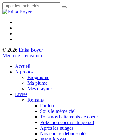
© 2026
Erika Boyer
Menu de navigation
Accueil
À propos
Biographie
Ma plume
Mes crayons
Livres
Romans
Pardon
Sous le même ciel
Tous nos battements de coeur
Vole mon coeur si tu peux !
Après les nuages
Nos coeurs déboussolés
Jusqu’à Noël