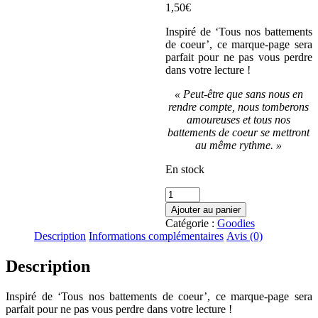
1,50
€
Inspiré de ‘Tous nos battements
de coeur’, ce marque-page sera
parfait pour ne pas vous perdre
dans votre lecture !
« Peut-être que sans nous en
rendre compte, nous tomberons
amoureuses et tous nos
battements de coeur se mettront
au même rythme. »
En stock
quantité
de
Ajouter au panier
Marque-
Catégorie :
Goodies
page
Description
Informations complémentaires
Avis (0)
'Tous
nos
Description
battements
de
coeur'
Inspiré de ‘Tous nos battements de coeur’, ce marque-page sera
parfait pour ne pas vous perdre dans votre lecture !