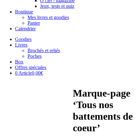
Ô ciel ! magazine
Jeux, tests et quiz
Boutique
Mes livres et goodies
Panier
Calendrier
Goodies
Livres
Brochés et reliés
Poches
Box
Offres spéciales
0 Article
0,00€
Marque-page
‘Tous nos
battements de
coeur’