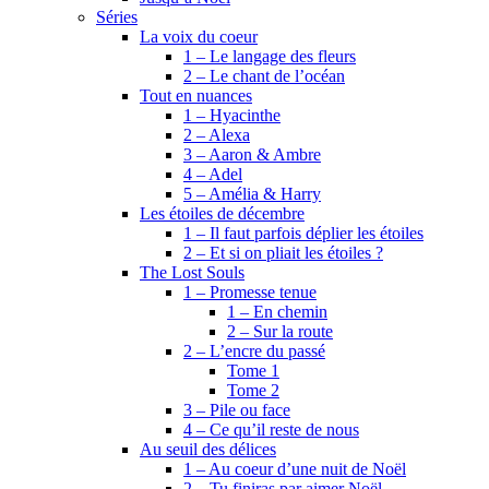
Séries
La voix du coeur
1 – Le langage des fleurs
2 – Le chant de l’océan
Tout en nuances
1 – Hyacinthe
2 – Alexa
3 – Aaron & Ambre
4 – Adel
5 – Amélia & Harry
Les étoiles de décembre
1 – Il faut parfois déplier les étoiles
2 – Et si on pliait les étoiles ?
The Lost Souls
1 – Promesse tenue
1 – En chemin
2 – Sur la route
2 – L’encre du passé
Tome 1
Tome 2
3 – Pile ou face
4 – Ce qu’il reste de nous
Au seuil des délices
1 – Au coeur d’une nuit de Noël
2 – Tu finiras par aimer Noël