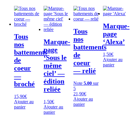
Marque-
Tous
page
Tous
nos
Marque-
‘Alexa’
nos
battements
page
battements
de
1,50
€
‘Sous le
de
Ajouter au
coeur
même
panier
coeur
— relié
ciel’ —
—
édition
broché
Note
5.00
sur
reliée
5
21,90
€
15,90
€
Ajouter au
Ajouter au
1,50
€
panier
panier
Ajouter au
panier