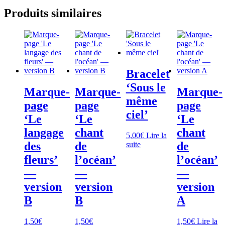
Produits similaires
Bracelet
‘Sous le
Marque-
Marque-
Marque-
même
page
page
page
ciel’
‘Le
‘Le
‘Le
langage
chant
chant
5,00
€
Lire la
des
de
de
suite
fleurs’
l’océan’
l’océan’
—
—
—
version
version
version
B
B
A
1,50
€
1,50
€
1,50
€
Lire la