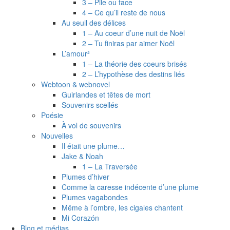
3 – Pile ou face
4 – Ce qu’il reste de nous
Au seuil des délices
1 – Au coeur d’une nuit de Noël
2 – Tu finiras par aimer Noël
L’amour²
1 – La théorie des coeurs brisés
2 – L’hypothèse des destins liés
Webtoon & webnovel
Guirlandes et têtes de mort
Souvenirs scellés
Poésie
À vol de souvenirs
Nouvelles
Il était une plume…
Jake & Noah
1 – La Traversée
Plumes d’hiver
Comme la caresse indécente d’une plume
Plumes vagabondes
Même à l’ombre, les cigales chantent
Mi Corazón
Blog et médias