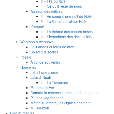
3 – Pile ou face
4 – Ce qu’il reste de nous
Au seuil des délices
1 – Au coeur d’une nuit de Noël
2 – Tu finiras par aimer Noël
L’amour²
1 – La théorie des coeurs brisés
2 – L’hypothèse des destins liés
Webtoon & webnovel
Guirlandes et têtes de mort
Souvenirs scellés
Poésie
À vol de souvenirs
Nouvelles
Il était une plume…
Jake & Noah
1 – La Traversée
Plumes d’hiver
Comme la caresse indécente d’une plume
Plumes vagabondes
Même à l’ombre, les cigales chantent
Mi Corazón
Blog et médias