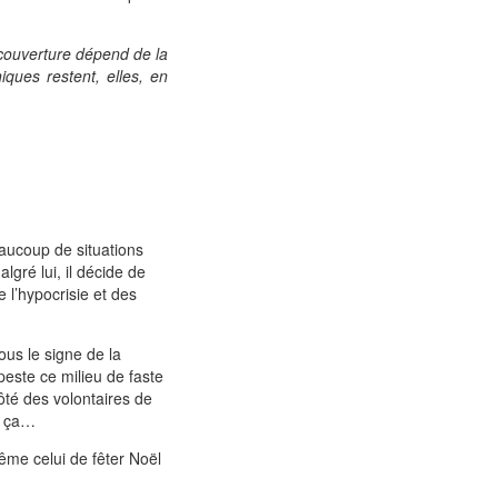
 couverture dépend de la
iques restent, elles, en
eaucoup de situations
lgré lui, il décide de
 l’hypocrisie et des
us le signe de la
 peste ce milieu de faste
ôté des volontaires de
ue ça…
ême celui de fêter Noël