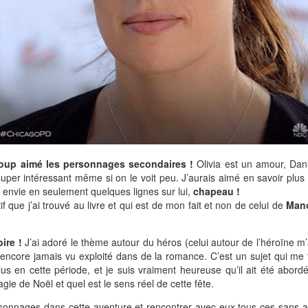
oup aimé les personnages secondaires !
Olivia est un amour, Dani
super intéressant même si on le voit peu. J’aurais aimé en savoir plus 
 envie en seulement quelques lignes sur lui,
chapeau !
if que j’ai trouvé au livre et qui est de mon fait et non de celui de
Mano
ire !
J’ai adoré le thème autour du héros (celui autour de l’héroïne m’
s encore jamais vu exploité dans de la romance. C’est un sujet qui m
us en cette période, et je suis vraiment heureuse qu’il ait été abord
gie de Noël et quel est le sens réel de cette fête.
rsonnages dans cette aventure et rencontrer avec eux tous ces sans a