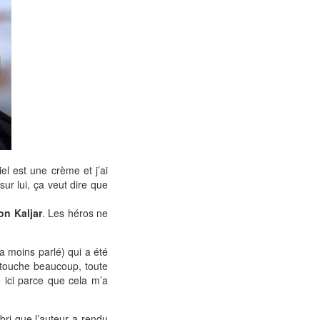
el est une crème et j’ai
sur lui, ça veut dire que
n Kaljar
. Les héros ne
a moins parlé) qui a été
e touche beaucoup, toute
é ici parce que cela m’a
bri que l’auteur a rendu