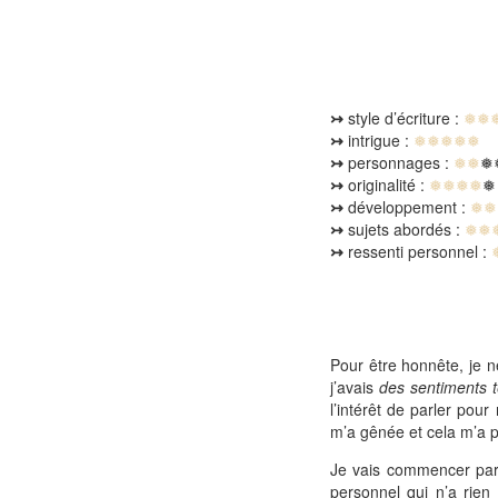
↣
style d’écriture :
❅❅
↣
intrigue :
❅❅❅❅❅
↣
personnages :
❅❅
❅
↣
originalité :
❅❅❅❅
❅
↣
développement :
❅❅
↣
sujets abordés :
❅❅
↣
ressenti personnel :
Pour être honnête, je ne 
j’avais
des sentiments t
l’intérêt de parler pou
m’a gênée et cela m’a pe
Je vais commencer par l
personnel qui n’a rien