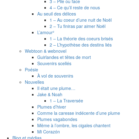
3 – Pile ou face
4 – Ce qu’il reste de nous
Au seuil des délices
1 – Au coeur d’une nuit de Noël
2 – Tu finiras par aimer Noël
L’amour²
1 – La théorie des coeurs brisés
2 – L’hypothèse des destins liés
Webtoon & webnovel
Guirlandes et têtes de mort
Souvenirs scellés
Poésie
À vol de souvenirs
Nouvelles
Il était une plume…
Jake & Noah
1 – La Traversée
Plumes d’hiver
Comme la caresse indécente d’une plume
Plumes vagabondes
Même à l’ombre, les cigales chantent
Mi Corazón
Blog et médias