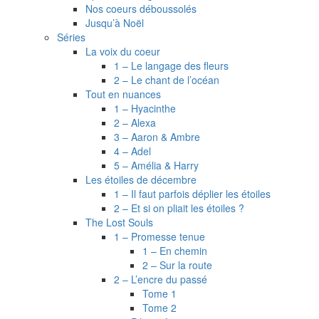
Nos coeurs déboussolés
Jusqu’à Noël
Séries
La voix du coeur
1 – Le langage des fleurs
2 – Le chant de l’océan
Tout en nuances
1 – Hyacinthe
2 – Alexa
3 – Aaron & Ambre
4 – Adel
5 – Amélia & Harry
Les étoiles de décembre
1 – Il faut parfois déplier les étoiles
2 – Et si on pliait les étoiles ?
The Lost Souls
1 – Promesse tenue
1 – En chemin
2 – Sur la route
2 – L’encre du passé
Tome 1
Tome 2