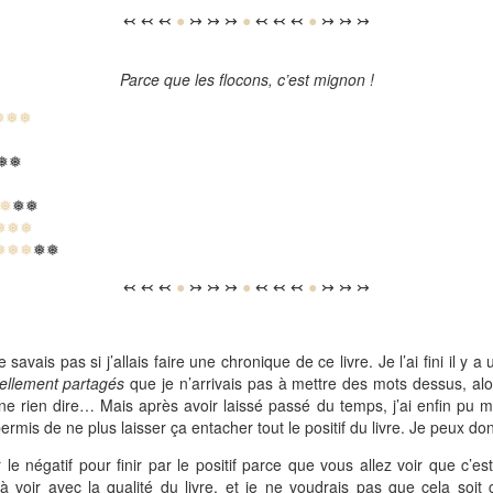
↢ ↢ ↢
●
↣ ↣ ↣
●
↢ ↢ ↢
●
↣ ↣ ↣
Parce que les flocons, c’est mignon !
❅❅❅
❅❅
❅
❅❅
❅❅❅
❅❅❅
❅❅
↢ ↢ ↢
●
↣ ↣ ↣
●
↢ ↢ ↢
●
↣ ↣ ↣
savais pas si j’allais faire une chronique de ce livre. Je l’ai fini il y 
ellement partagés
que je n’arrivais pas à mettre des mots dessus, alo
r ne rien dire… Mais après avoir laissé passé du temps, j’ai enfin pu me
rmis de ne plus laisser ça entacher tout le positif du livre. Je peux don
e négatif pour finir par le positif parce que vous allez voir que c’e
 à voir avec la qualité du livre, et je ne voudrais pas que cela soi