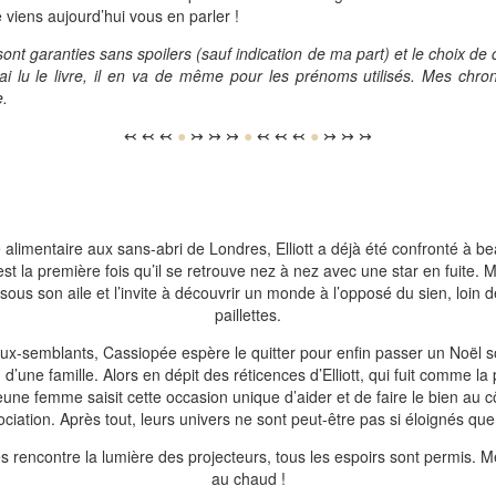
 viens aujourd’hui vous en parler !
nt garanties sans spoilers (sauf indication de ma part) et le choix de
’ai lu le livre, il en va de même pour les prénoms utilisés. Mes chron
e.
↢ ↢ ↢
●
↣ ↣ ↣
●
↢ ↢ ↢
●
↣ ↣ ↣
 alimentaire aux sans-abri de Londres, Elliott a déjà été confronté à b
st la première fois qu’il se retrouve nez à nez avec une star en fuite. Ma
sous son aile et l’invite à découvrir un monde à l’opposé du sien, loin de
paillettes.
aux-semblants, Cassiopée espère le quitter pour enfin passer un Noël so
 d’une famille. Alors en dépit des réticences d’Elliott, qui fuit comme la
jeune femme saisit cette occasion unique d’aider et de faire le bien au c
ociation. Après tout, leurs univers ne sont peut-être pas si éloignés q
 rencontre la lumière des projecteurs, tous les espoirs sont permis. M
au chaud !