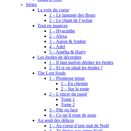
Séries
La voix du coeur
1 – Le langage des fleurs
2 – Le chant de l’océan
Tout en nuances
1 – Hyacinthe
2 – Alexa
3 – Aaron & Ambre
4 – Adel
5 – Amélia & Harry
Les étoiles de décembre
1 – Il faut parfois déplier les étoiles
2 – Et si on pliait les étoiles ?
The Lost Souls
1 – Promesse tenue
1 – En chemin
2 – Sur la route
2 – L’encre du passé
Tome 1
Tome 2
3 – Pile ou face
4 – Ce qu’il reste de nous
Au seuil des délices
1 – Au coeur d’une nuit de Noël
2 – Tu finiras par aimer Noël