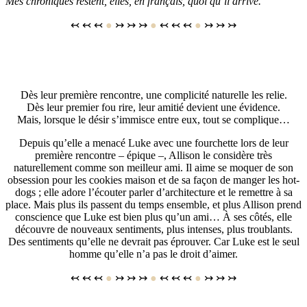
Mes chroniques restent, elles, en français, quoi qu’il arrive.
↢ ↢ ↢
●
↣ ↣ ↣
●
↢ ↢ ↢
●
↣ ↣ ↣
Dès leur première rencontre, une complicité naturelle les relie.
Dès leur premier fou rire, leur amitié devient une évidence.
Mais, lorsque le désir s’immisce entre eux, tout se complique…
Depuis qu’elle a menacé Luke avec une fourchette lors de leur
première rencontre – épique –, Allison le considère très
naturellement comme son meilleur ami. Il aime se moquer de son
obsession pour les cookies maison et de sa façon de manger les hot-
dogs ; elle adore l’écouter parler d’architecture et le remettre à sa
place. Mais plus ils passent du temps ensemble, et plus Allison prend
conscience que Luke est bien plus qu’un ami… À ses côtés, elle
découvre de nouveaux sentiments, plus intenses, plus troublants.
Des sentiments qu’elle ne devrait pas éprouver. Car Luke est le seul
homme qu’elle n’a pas le droit d’aimer.
↢ ↢ ↢
●
↣ ↣ ↣
●
↢ ↢ ↢
●
↣ ↣ ↣