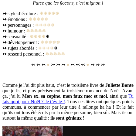
Parce que les flocons, c’est mignon !
↣
style d’écriture :
❅❅❅❅❅
↣
émotions :
❅❅❅❅❅
↣
personnages :
❅❅❅❅❅
↣
humour :
❅❅❅❅❅
↣
sensualité :
❅❅❅❅
❅
↣
développement :
❅❅❅❅❅
↣
sujets abordés :
❅❅❅❅
❅
↣
ressenti personnel :
❅❅❅❅❅
↢ ↢ ↢
●
↣ ↣ ↣
●
↢ ↢ ↢
●
↣ ↣ ↣
Comme je l’ai dit plus haut, c’est le troisième livre de
Juliette Bonte
que je lis, et plus précisément la troisième romance de Noël. Avant
ça, j’ai lu
Mon ex, sa copine, mon faux mec et moi
, ainsi que
Tu
fais quoi pour Noël ? Je t’évite !
. Tous ces titres ont quelques points
communs, à commencer par leur titre à rallonge ha ha ! Et le fait
qu’ils ont tous été écrits par la même personne, bien sûr. Mais ils ont
surtout la même qualité :
ils sont géniaux !