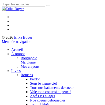
© 2026
Erika Boyer
Menu de navigation
Accueil
À propos
Biographie
Ma plume
Mes crayons
Livres
Romans
Pardon
Sous le même ciel
Tous nos battements de coeur
Vole mon coeur si tu peux !
Après les nuages
Nos coeurs déboussolés
Jusqu’à Noël