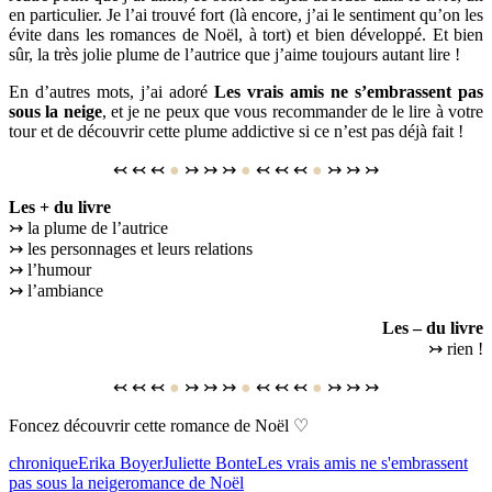
en particulier. Je l’ai trouvé fort (là encore, j’ai le sentiment qu’on les
évite dans les romances de Noël, à tort) et bien développé. Et bien
sûr, la très jolie plume de l’autrice que j’aime toujours autant lire !
En d’autres mots, j’ai adoré
Les vrais amis ne s’embrassent pas
sous la neige
, et je ne peux que vous recommander de le lire à votre
tour et de découvrir cette plume addictive si ce n’est pas déjà fait !
↢ ↢ ↢
●
↣ ↣ ↣
●
↢ ↢ ↢
●
↣ ↣ ↣
Les + du livre
↣ la plume de l’autrice
↣ les personnages et leurs relations
↣ l’humour
↣ l’ambiance
Les – du livre
↣ rien !
↢ ↢ ↢
●
↣ ↣ ↣
●
↢ ↢ ↢
●
↣ ↣ ↣
Foncez découvrir cette romance de Noël ♡
chronique
Erika Boyer
Juliette Bonte
Les vrais amis ne s'embrassent
pas sous la neige
romance de Noël