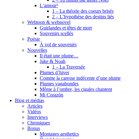
L’amour²
1 – La théorie des coeurs brisés
2 – L’hypothèse des destins liés
Webtoon & webnovel
Guirlandes et têtes de mort
Souvenirs scellés
Poésie
À vol de souvenirs
Nouvelles
Il était une plume…
Jake & Noah
1 – La Traversée
Plumes d’hiver
Comme la caresse indécente d’une plume
Plumes vagabondes
Même à l’ombre, les cigales chantent
Mi Corazón
Blog et médias
Articles
Vidéos
Interviews
Chroniques
Bonus
Montages aesthetics