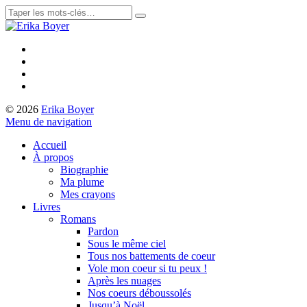
© 2026
Erika Boyer
Menu de navigation
Accueil
À propos
Biographie
Ma plume
Mes crayons
Livres
Romans
Pardon
Sous le même ciel
Tous nos battements de coeur
Vole mon coeur si tu peux !
Après les nuages
Nos coeurs déboussolés
Jusqu’à Noël