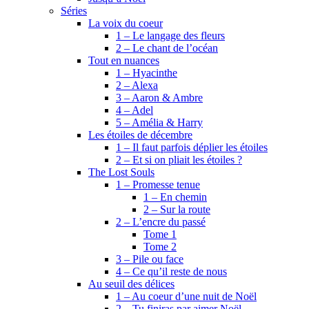
Séries
La voix du coeur
1 – Le langage des fleurs
2 – Le chant de l’océan
Tout en nuances
1 – Hyacinthe
2 – Alexa
3 – Aaron & Ambre
4 – Adel
5 – Amélia & Harry
Les étoiles de décembre
1 – Il faut parfois déplier les étoiles
2 – Et si on pliait les étoiles ?
The Lost Souls
1 – Promesse tenue
1 – En chemin
2 – Sur la route
2 – L’encre du passé
Tome 1
Tome 2
3 – Pile ou face
4 – Ce qu’il reste de nous
Au seuil des délices
1 – Au coeur d’une nuit de Noël
2 – Tu finiras par aimer Noël