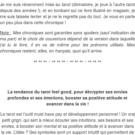
Je me suis récemment mise au tarot (divinatoire, je joue à l’autre tarot
depuis des années !), et en tombant sur ce livre illustré en magasin, je
me suis laissée tenter et je ne le regrette pas du tout. Je vous en parle
un peu plus dans cette chronique !
Note :
Mes chroniques sont garanties sans spoilers (sauf indication d
ma part) et le choix de couverture dépend de la version dans laquelle
j’ai lu le livre, il en va de même pour les prénoms utilisés. Mes
chroniques restent, elles, en français, quoi qu’il arrive.
↢ ↢ ↢
●
↣ ↣ ↣
●
↢ ↢ ↢
●
↣ ↣ ↣
La tendance du tarot feel good, pour décrypter ses envies
profondes et ses émotions, booster sa positive attitude et
avancer dans la vie !
Le tarot est l’outil must-have psy et développement personnel ! Un vrai
petit grigri, qui sert à mieux écouter ses intuitions, ses besoins et ses
envies, à booster son mental et sa positive attitude et à avancer dans
la vie. L’idée ? Ses symboles sont un support intuitif qui permettent de