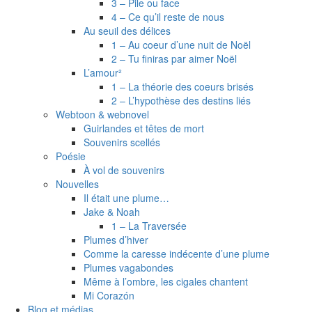
3 – Pile ou face
4 – Ce qu’il reste de nous
Au seuil des délices
1 – Au coeur d’une nuit de Noël
2 – Tu finiras par aimer Noël
L’amour²
1 – La théorie des coeurs brisés
2 – L’hypothèse des destins liés
Webtoon & webnovel
Guirlandes et têtes de mort
Souvenirs scellés
Poésie
À vol de souvenirs
Nouvelles
Il était une plume…
Jake & Noah
1 – La Traversée
Plumes d’hiver
Comme la caresse indécente d’une plume
Plumes vagabondes
Même à l’ombre, les cigales chantent
Mi Corazón
Blog et médias