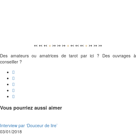
↢ ↢ ↢
●
↣ ↣ ↣
●
↢ ↢ ↢
●
↣ ↣ ↣
Des amateurs ou amatrices de tarot par ici ? Des ouvrages à
conseiller ?
Vous pourriez aussi aimer
Interview par ‘Douceur de lire’
03/01/2018