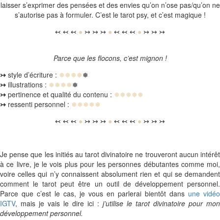
laisser s’exprimer des pensées et des envies qu’on n’ose pas/qu’on ne
s’autorise pas à formuler. C’est le tarot psy, et c’est magique !
↢ ↢ ↢
●
↣ ↣ ↣
●
↢ ↢ ↢
●
↣ ↣ ↣
Parce que les flocons, c’est mignon !
↣
style d’écriture :
❅❅❅❅
❅
↣
illustrations :
❅❅❅❅
❅
↣
pertinence et qualité du contenu :
❅❅❅❅❅
↣
ressenti personnel :
❅❅❅❅❅
↢ ↢ ↢
●
↣ ↣ ↣
●
↢ ↢ ↢
●
↣ ↣ ↣
Je pense que les initiés au tarot divinatoire ne trouveront aucun intérêt
à ce livre, je le vois plus pour les personnes débutantes comme moi,
voire celles qui n’y connaissent absolument rien et qui se demandent
comment le tarot peut être un outil de développement personnel.
Parce que c’est le cas, je vous en parlerai bientôt dans
une vidéo
IGTV
, mais je vais le dire ici :
j’utilise le tarot divinatoire pour mon
développement personnel.