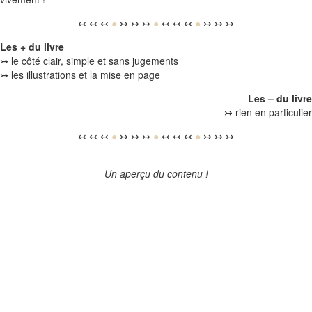
↢ ↢ ↢
●
↣ ↣ ↣
●
↢ ↢ ↢
●
↣ ↣ ↣
Les + du livre
↣ le côté clair, simple et sans jugements
↣ les illustrations et la mise en page
Les – du livre
↣ rien en particulier
↢ ↢ ↢
●
↣ ↣ ↣
●
↢ ↢ ↢
●
↣ ↣ ↣
Un aperçu du contenu !