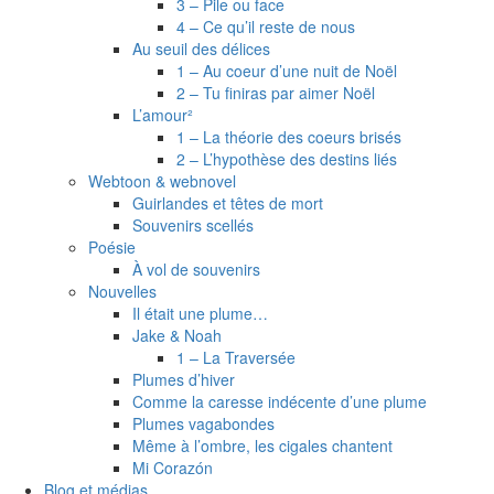
3 – Pile ou face
4 – Ce qu’il reste de nous
Au seuil des délices
1 – Au coeur d’une nuit de Noël
2 – Tu finiras par aimer Noël
L’amour²
1 – La théorie des coeurs brisés
2 – L’hypothèse des destins liés
Webtoon & webnovel
Guirlandes et têtes de mort
Souvenirs scellés
Poésie
À vol de souvenirs
Nouvelles
Il était une plume…
Jake & Noah
1 – La Traversée
Plumes d’hiver
Comme la caresse indécente d’une plume
Plumes vagabondes
Même à l’ombre, les cigales chantent
Mi Corazón
Blog et médias