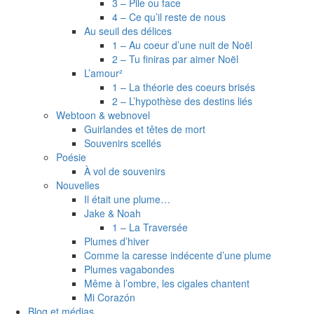
3 – Pile ou face
4 – Ce qu’il reste de nous
Au seuil des délices
1 – Au coeur d’une nuit de Noël
2 – Tu finiras par aimer Noël
L’amour²
1 – La théorie des coeurs brisés
2 – L’hypothèse des destins liés
Webtoon & webnovel
Guirlandes et têtes de mort
Souvenirs scellés
Poésie
À vol de souvenirs
Nouvelles
Il était une plume…
Jake & Noah
1 – La Traversée
Plumes d’hiver
Comme la caresse indécente d’une plume
Plumes vagabondes
Même à l’ombre, les cigales chantent
Mi Corazón
Blog et médias