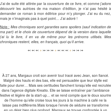
J’ai de suite été attirée par la couverture de ce livre, et comme j’adore
découvrir les autrices de ma maison d’édition, je n’ai pas hésité à
demander ce roman à mon éditrice pour m’y plonger. J’ai eu du nez,
mais je n’imaginais pas à quel point… J’ai adoré !
Note :
Mes chroniques sont garanties sans spoilers (sauf indication d
ma part) et le choix de couverture dépend de la version dans laquelle
j’ai lu le livre, il en va de même pour les prénoms utilisés. Mes
chroniques restent, elles, en français, quoi qu’il arrive.
↢ ↢ ↢
●
↣ ↣ ↣
●
↢ ↢ ↢
●
↣ ↣ ↣
À 27 ans, Margaux croit son avenir tout tracé avec Jean, son fiancé.
Malgré des hauts et des bas, elle est persuadée que leur idylle est
faite pour durer… Mais ses certitudes flanchent lorsqu’elle est recrutée
dans l’agence digitale Kreatio. Elle se laisse entraîner par l’ambiance
festive et légère de la start-up… et se rend compte que le doux sourire
de l’homme qu’elle croise tous les jours à la machine à café ne la
laisse pas indifférente.Mais lorsque l’envie de séduire se transforme
en un désir bien plus profond, Margaux se trouve confrontée à un