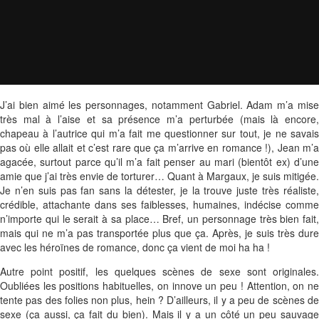
J’ai bien aimé les personnages, notamment Gabriel. Adam m’a mise
très mal à l’aise et sa présence m’a perturbée (mais là encore,
chapeau à l’autrice qui m’a fait me questionner sur tout, je ne savais
pas où elle allait et c’est rare que ça m’arrive en romance !), Jean m’a
agacée, surtout parce qu’il m’a fait penser au mari (bientôt ex) d’une
amie que j’ai très envie de torturer… Quant à Margaux, je suis mitigée.
Je n’en suis pas fan sans la détester, je la trouve juste très réaliste,
crédible, attachante dans ses faiblesses, humaines, indécise comme
n’importe qui le serait à sa place… Bref, un personnage très bien fait,
mais qui ne m’a pas transportée plus que ça. Après, je suis très dure
avec les héroïnes de romance, donc ça vient de moi ha ha !
Autre point positif, les quelques scènes de sexe sont originales.
Oubliées les positions habituelles, on innove un peu ! Attention, on ne
tente pas des folies non plus, hein ? D’ailleurs, il y a peu de scènes de
sexe (ça aussi, ça fait du bien). Mais il y a un côté un peu sauvage