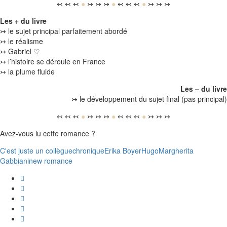
↢ ↢ ↢
●
↣ ↣ ↣
●
↢ ↢ ↢
●
↣ ↣ ↣
Les + du livre
↣ le sujet principal parfaitement abordé
↣ le réalisme
↣ Gabriel ♡
↣ l’histoire se déroule en France
↣ la plume fluide
Les – du livre
↣ le développement du sujet final (pas principal)
↢ ↢ ↢
●
↣ ↣ ↣
●
↢ ↢ ↢
●
↣ ↣ ↣
Avez-vous lu cette romance ?
C'est juste un collègue
chronique
Erika Boyer
Hugo
Margherita
Gabbiani
new romance