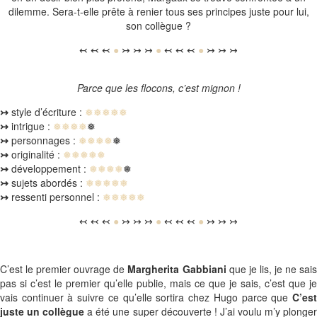
dilemme. Sera-t-elle prête à renier tous ses principes juste pour lui,
son collègue ?
↢ ↢ ↢
●
↣ ↣ ↣
●
↢ ↢ ↢
●
↣ ↣ ↣
Parce que les flocons, c’est mignon !
↣
style d’écriture :
❅❅❅❅❅
↣
intrigue :
❅❅❅❅
❅
↣
personnages :
❅❅❅❅
❅
↣
originalité :
❅❅❅❅❅
↣
développement :
❅❅❅❅
❅
↣
sujets abordés :
❅❅❅❅❅
↣
ressenti personnel :
❅❅❅❅❅
↢ ↢ ↢
●
↣ ↣ ↣
●
↢ ↢ ↢
●
↣ ↣ ↣
C’est le premier ouvrage de
Margherita Gabbiani
que je lis, je ne sai
pas si c’est le premier qu’elle publie, mais ce que je sais, c’est que je
vais continuer à suivre ce qu’elle sortira chez Hugo parce que
C’est
juste un collègue
a été une super découverte ! J’ai voulu m’y plonge