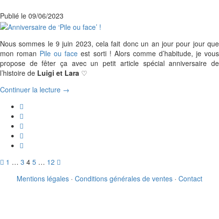
Publié le
09/06/2023
Nous sommes le 9 juin 2023, cela fait donc un an jour pour jour que
mon roman
Pile ou face
est sorti ! Alors comme d’habitude, je vou
propose de fêter ça avec un petit article spécial anniversaire de
l’histoire de
Luigi et Lara
♡
Continuer la lecture →
Pagination
1
…
3
4
5
…
12
des
Mentions légales
·
Conditions générales de ventes
·
Contact
publications