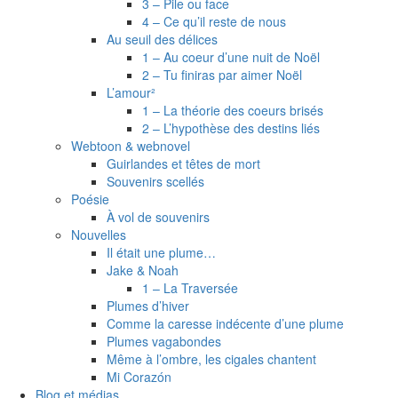
3 – Pile ou face
4 – Ce qu’il reste de nous
Au seuil des délices
1 – Au coeur d’une nuit de Noël
2 – Tu finiras par aimer Noël
L’amour²
1 – La théorie des coeurs brisés
2 – L’hypothèse des destins liés
Webtoon & webnovel
Guirlandes et têtes de mort
Souvenirs scellés
Poésie
À vol de souvenirs
Nouvelles
Il était une plume…
Jake & Noah
1 – La Traversée
Plumes d’hiver
Comme la caresse indécente d’une plume
Plumes vagabondes
Même à l’ombre, les cigales chantent
Mi Corazón
Blog et médias