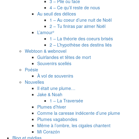
3 – Pile ou face
4 – Ce qu’il reste de nous
Au seuil des délices
1 – Au coeur d’une nuit de Noël
2 – Tu finiras par aimer Noël
L’amour²
1 – La théorie des coeurs brisés
2 – L’hypothèse des destins liés
Webtoon & webnovel
Guirlandes et têtes de mort
Souvenirs scellés
Poésie
À vol de souvenirs
Nouvelles
Il était une plume…
Jake & Noah
1 – La Traversée
Plumes d’hiver
Comme la caresse indécente d’une plume
Plumes vagabondes
Même à l’ombre, les cigales chantent
Mi Corazón
Blog et médias