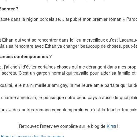
ésenter ?
j’habite dans la région bordelaise. J’ai publié mon premier roman « Par
se et Ethan qui vont se rencontrer dans le lieu merveilleux qu’est Lac
 Mais sa rencontre avec Ethan va changer beaucoup de choses, peut-êtr
romances contemporaines ?
, j’ai choisi d’éviter certaines choses qui me dérangent dans mes prop
secrets. C’est un garçon normal qui travaille pour aider sa famille et
alité, elle n’a ni meilleur ami gay, ni meilleure amie parfaite qui l
le charme américain, je pense que notre beau pays a aussi de quoi pla
 » des autres romances contemporaines, c’est la touche française et 
Retrouvez l’interview complète sur le blog de
Kiriiti
!
's Blog
Le langage des fleurs
roman