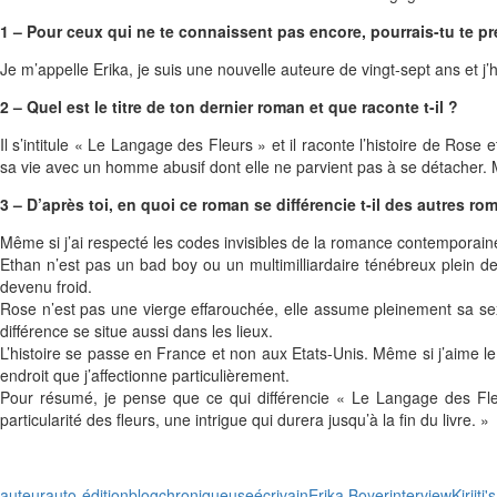
1 – Pour ceux qui ne te connaissent pas encore, pourrais-tu te pr
Je m’appelle Erika, je suis une nouvelle auteure de vingt-sept ans et 
2 – Quel est le titre de ton dernier roman et que raconte t-il ?
Il s’intitule « Le Langage des Fleurs » et il raconte l’histoire de Ro
sa vie avec un homme abusif dont elle ne parvient pas à se détacher.
3 – D’après toi, en quoi ce roman se différencie t-il des autres 
Même si j’ai respecté les codes invisibles de la romance contemporaine
Ethan n’est pas un bad boy ou un multimilliardaire ténébreux plein de 
devenu froid.
Rose n’est pas une vierge effarouchée, elle assume pleinement sa sexu
différence se situe aussi dans les lieux.
L’histoire se passe en France et non aux Etats-Unis. Même si j’aime 
endroit que j’affectionne particulièrement.
Pour résumé, je pense que ce qui différencie « Le Langage des Fleurs
particularité des fleurs, une intrigue qui durera jusqu’à la fin du livre. »
auteur
auto-édition
blog
chroniqueuse
écrivain
Erika Boyer
interview
Kiriiti