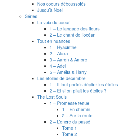
Nos coeurs déboussolés
Jusqu’à Noël
Séries
La voix du coeur
1 – Le langage des fleurs
2 – Le chant de l’océan
Tout en nuances
1 – Hyacinthe
2 – Alexa
3 – Aaron & Ambre
4 – Adel
5 – Amélia & Harry
Les étoiles de décembre
1 – Il faut parfois déplier les étoiles
2 – Et si on pliait les étoiles ?
The Lost Souls
1 – Promesse tenue
1 – En chemin
2 – Sur la route
2 – L’encre du passé
Tome 1
Tome 2