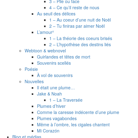
3 – Pile ou face
4 – Ce qu’il reste de nous
Au seuil des délices
1 – Au coeur d’une nuit de Noël
2 – Tu finiras par aimer Noël
L’amour²
1 – La théorie des coeurs brisés
2 – L’hypothèse des destins liés
Webtoon & webnovel
Guirlandes et têtes de mort
Souvenirs scellés
Poésie
À vol de souvenirs
Nouvelles
Il était une plume…
Jake & Noah
1 – La Traversée
Plumes d’hiver
Comme la caresse indécente d’une plume
Plumes vagabondes
Même à l’ombre, les cigales chantent
Mi Corazón
Blog et médias