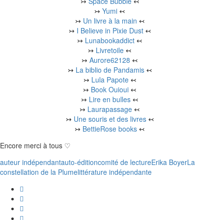
↣
Space Bubble
↢
↣
Yumi
↢
↣
Un livre à la main
↢
↣
I Believe in Pixie Dust
↢
↣
Lunabookaddict
↢
↣
Livretoile
↢
↣
Aurore62128
↢
↣
La biblio de Pandamis
↢
↣
Lula Papote
↢
↣
Book Ouioui
↢
↣
Lire en bulles
↢
↣
Laurapassage
↢
↣
Une souris et des livres
↢
↣
BettieRose books
↢
Encore merci à tous ♡
auteur indépendant
auto-édition
comité de lecture
Erika Boyer
La
constellation de la Plume
littérature indépendante