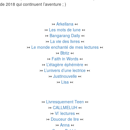
de 2018 qui continuent l’aventure ; )
↣
Arkellana
↢
↣
Les mots de lune
↢
↣
Bangarang Daily
↢
↣
La vie des livres
↢
↣
Le monde enchanté de mes lectures
↢
↣
Bbtiz
↢
↣
Faith in Words
↢
↣
L’étagère éphémère
↢
↣
L’univers d’une lectrice
↢
↣
Justinouvelle
↢
↣
Lisa
↢
↣
Livresquement Teen
↢
↣
CALLMELUH
↢
↣
Vi’ lectures
↢
↣
Douceur de lire
↢
↣
Anna
↢