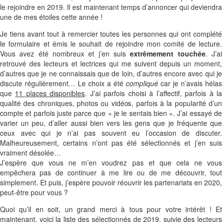
le rejoindre en 2019. Il est maintenant temps d’annoncer qui deviendra
une de mes étoiles cette année !
Je tiens avant tout à remercier toutes les personnes qui ont complété
le formulaire et émis le souhait de rejoindre mon comité de lecture.
Vous avez été nombreux et j’en suis
extrêmement touchée
. J’a
retrouvé des lecteurs et lectrices qui me suivent depuis un moment,
d’autres que je ne connaissais que de loin, d’autres encore avec qui je
discute régulièrement… Le choix a été
compliqué
car je n’avais hélas
que
11 places disponibles
. J’ai parfois choisi à l’affectif, parfois à l
qualité des chroniques, photos ou vidéos, parfois à la popularité d’un
compte et parfois juste parce que « je le sentais bien ». J’ai essayé de
varier un peu, d’aller aussi bien vers les gens que je fréquente que
ceux avec qui je n’ai pas souvent eu l’occasion de discuter.
Malheureusement, certains n’ont pas été sélectionnés et j’en suis
vraiment désolée…
J’espère que vous ne m’en voudrez pas et que cela ne vous
empêchera pas de continuer à me lire ou de me découvrir, tout
simplement. Et puis, j’espère pouvoir réouvrir les partenariats en 2020,
peut-être pour vous ?
Quoi qu’il en soit, un grand merci à tous pour votre intérêt ! Et
maintenant, voici la liste des sélectionnés de 2019, suivie des lecteurs